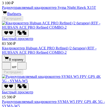
3 100 ₽
Радиоуправляемый квадрокоптер Syma Night Hawk X15T
Выбрать
Распродано
Быстрый просмотр
83 500 ₽
Квадрокоптер Hubsan ACE PRO Refined (2 батареи) RTF -
HUBSAN ACE PRO Refined COMBO-2
В корзину
шт
Распродано
Быстрый просмотр
15 590 ₽
Радиоуправляемый квадрокоптер SYMA W5 FPV GPS 4K 5G -
SYMA-W5