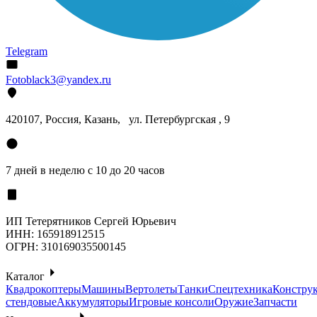
Telegram
Fotoblack3@yandex.ru
420107
, Россия, Казань, ул. Петербургская , 9
7 дней в неделю с 10 до 20 часов
ИП Тетерятников Сергей Юрьевич
ИНН:
165918912515
ОГРН:
310169035500145
Каталог
Квадрокоптеры
Машины
Вертолеты
Танки
Спецтехника
Констру
стендовые
Аккумуляторы
Игровые консоли
Оружие
Запчасти