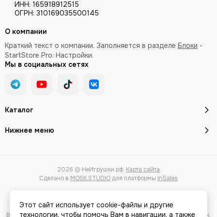
ИНН:
165918912515
ОГРН:
310169035500145
О компании
Краткий текст о компании. Заполняется в разделе
Блоки
-
StartStore Pro: Настройки.
Мы в социальных сетях
Каталог
Нижнее меню
2026 © НеИгрушки.рф.
Карта сайта
Сделано в
MOSK.STUDIO
для платформы
InSales
Этот сайт использует cookie-файлы и другие
технологии, чтобы помочь Вам в навигации, а также
Вся представленная на сайте информация, касающаяся характеристик,