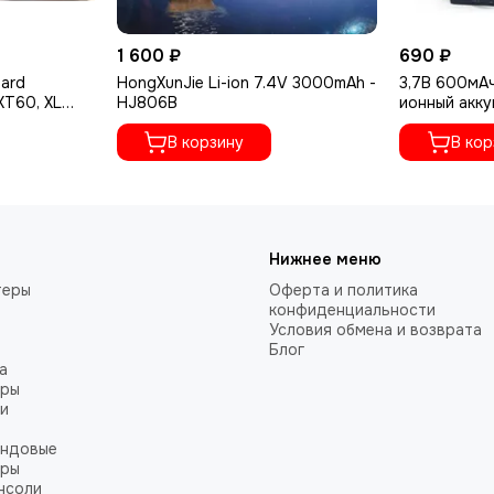
1 600 ₽
690 ₽
pard
HongXunJie Li-ion 7.4V 3000mAh -
3,7В 600мА
XT60, XL
HJ806B
ионный акк
мм) для
устройство 
В корзину
радиоуправ
В кор
Нижнее меню
теры
Оферта и политика
конфиденциальности
Условия обмена и возврата
Блог
а
оры
и
ендовые
оры
нсоли