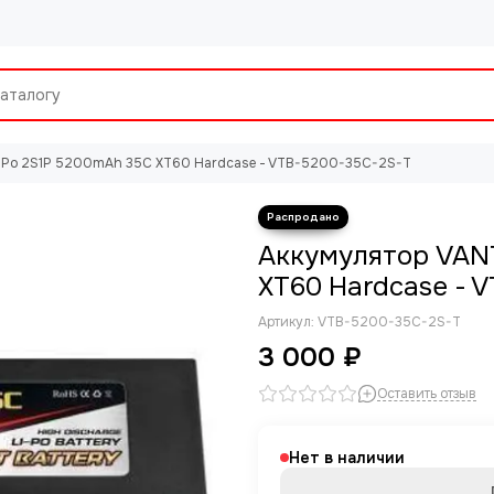
i-Po 2S1P 5200mAh 35C XT60 Hardcase - VTB-5200-35C-2S-T
Аккумулятор VANT
XT60 Hardcase - 
Артикул:
VTB-5200-35C-2S-T
3 000 ₽
Оставить отзыв
Нет в наличии