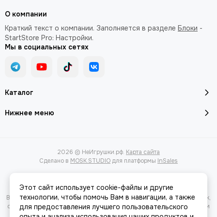
О компании
Краткий текст о компании. Заполняется в разделе
Блоки
-
StartStore Pro: Настройки.
Мы в социальных сетях
Каталог
Нижнее меню
2026 © НеИгрушки.рф.
Карта сайта
Сделано в
MOSK.STUDIO
для платформы
InSales
Этот сайт использует cookie-файлы и другие
технологии, чтобы помочь Вам в навигации, а также
Вся представленная на сайте информация, касающаяся характеристик,
стоимости товаров и услуг, носит информационный характер и ни при
для предоставления лучшего пользовательского
каких условиях не является публичной офертой, определяемой
опыта и анализа использования наших продуктов и