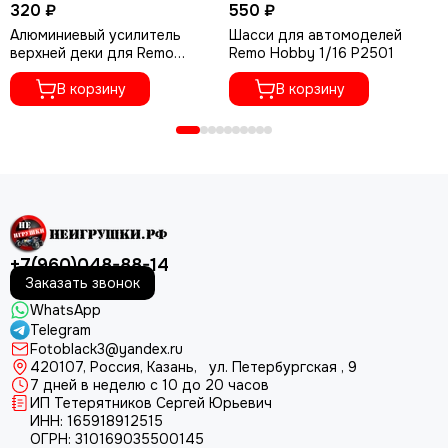
320 ₽
550 ₽
Алюминиевый усилитель
Шасси для автомоделей
верхней деки для Remo
Remo Hobby 1/16 P2501
Hobby 1/16 A4026
В корзину
В корзину
+7(960)048-88-14
Заказать звонок
WhatsApp
Telegram
Fotoblack3@yandex.ru
420107
, Россия, Казань, ул. Петербургская , 9
7 дней в неделю с 10 до 20 часов
ИП Тетерятников Сергей Юрьевич
ИНН:
165918912515
ОГРН:
310169035500145