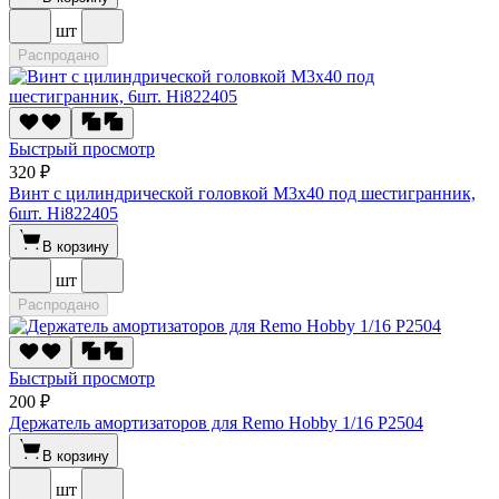
шт
Распродано
Быстрый просмотр
320 ₽
Винт с цилиндрической головкой M3x40 под шестигранник,
6шт. Hi822405
В корзину
шт
Распродано
Быстрый просмотр
200 ₽
Держатель амортизаторов для Remo Hobby 1/16 P2504
В корзину
шт