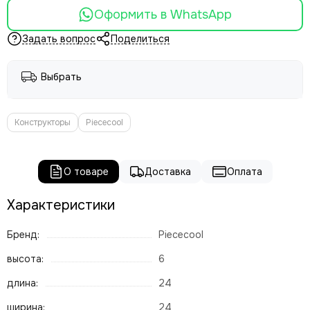
Оформить в WhatsApp
Задать вопрос
Поделиться
Выбрать
Конструкторы
Piececool
О товаре
Доставка
Оплата
Характеристики
Бренд:
Piececool
высота:
6
длина:
24
ширина:
24