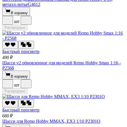
металл-литьеG4612
В корзину
шт
Распродано
Быстрый просмотр
490 ₽
Шасси v2 обновленное для моделей Remo Hobby Smax 1:16 -
P2568
В корзину
шт
Распродано
Быстрый просмотр
680 ₽
Шасси для Remo Hobby MMAX, EX3 1/10 P2301О