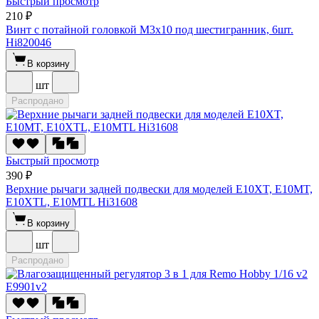
Быстрый просмотр
210 ₽
Винт с потайной головкой M3x10 под шестигранник, 6шт.
Hi820046
В корзину
шт
Распродано
Быстрый просмотр
390 ₽
Верхние рычаги задней подвески для моделей E10XT, E10MT,
E10XTL, E10MTL Hi31608
В корзину
шт
Распродано