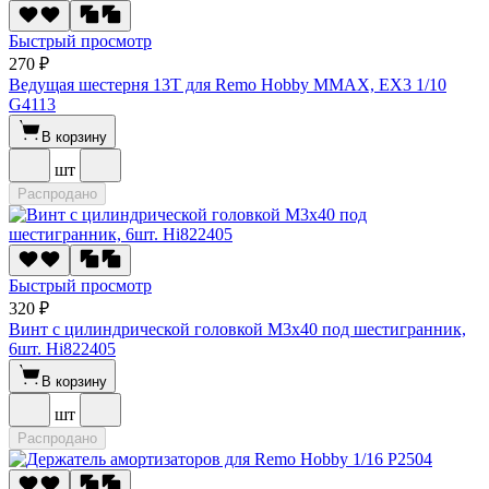
Быстрый просмотр
270 ₽
Ведущая шестерня 13T для Remo Hobby MMAX, EX3 1/10
G4113
В корзину
шт
Распродано
Быстрый просмотр
320 ₽
Винт с цилиндрической головкой M3x40 под шестигранник,
6шт. Hi822405
В корзину
шт
Распродано