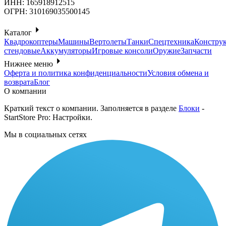
ИНН:
165918912515
ОГРН:
310169035500145
Каталог
Квадрокоптеры
Машины
Вертолеты
Танки
Спецтехника
Констру
стендовые
Аккумуляторы
Игровые консоли
Оружие
Запчасти
Нижнее меню
Оферта и политика конфиденциальности
Условия обмена и
возврата
Блог
О компании
Краткий текст о компании. Заполняется в разделе
Блоки
-
StartStore Pro: Настройки.
Мы в социальных сетях