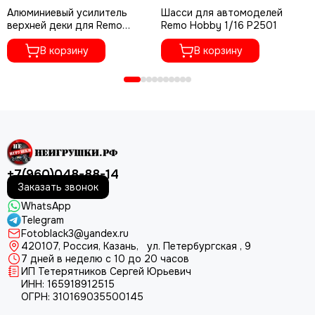
Алюминиевый усилитель
Шасси для автомоделей
верхней деки для Remo
Remo Hobby 1/16 P2501
Hobby 1/16 A4026
В корзину
В корзину
+7(960)048-88-14
Заказать звонок
WhatsApp
Telegram
Fotoblack3@yandex.ru
420107
, Россия, Казань, ул. Петербургская , 9
7 дней в неделю с 10 до 20 часов
ИП Тетерятников Сергей Юрьевич
ИНН:
165918912515
ОГРН:
310169035500145