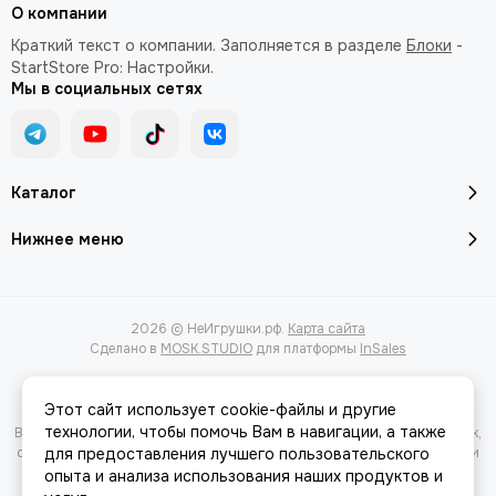
О компании
Краткий текст о компании. Заполняется в разделе
Блоки
-
StartStore Pro: Настройки.
Мы в социальных сетях
Каталог
Нижнее меню
2026 © НеИгрушки.рф.
Карта сайта
Сделано в
MOSK.STUDIO
для платформы
InSales
Этот сайт использует cookie-файлы и другие
технологии, чтобы помочь Вам в навигации, а также
Вся представленная на сайте информация, касающаяся характеристик,
стоимости товаров и услуг, носит информационный характер и ни при
для предоставления лучшего пользовательского
каких условиях не является публичной офертой, определяемой
опыта и анализа использования наших продуктов и
положениями Статьи 437(2) Гражданского кодекса РФ.