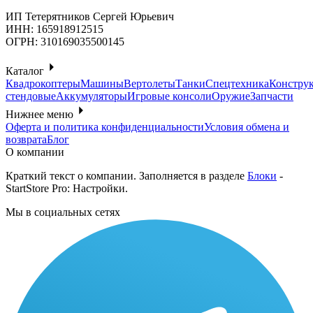
ИП Тетерятников Сергей Юрьевич
ИНН:
165918912515
ОГРН:
310169035500145
Каталог
Квадрокоптеры
Машины
Вертолеты
Танки
Спецтехника
Констру
стендовые
Аккумуляторы
Игровые консоли
Оружие
Запчасти
Нижнее меню
Оферта и политика конфиденциальности
Условия обмена и
возврата
Блог
О компании
Краткий текст о компании. Заполняется в разделе
Блоки
-
StartStore Pro: Настройки.
Мы в социальных сетях