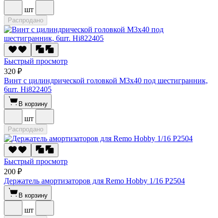
шт
Распродано
Быстрый просмотр
320 ₽
Винт с цилиндрической головкой M3x40 под шестигранник,
6шт. Hi822405
В корзину
шт
Распродано
Быстрый просмотр
200 ₽
Держатель амортизаторов для Remo Hobby 1/16 P2504
В корзину
шт