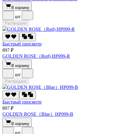
В корзину
шт
Распродано
Быстрый просмотр
897 ₽
GOLDEN ROSE（Red) HP099-R
В корзину
шт
Распродано
Быстрый просмотр
897 ₽
GOLDEN ROSE（Blue）HP099-B
В корзину
шт