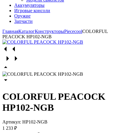
Аккумуляторы
Игровые консоли
Оружие
Запчасти
Главная
Каталог
Конструкторы
Piececool
COLORFUL
PEACOCK HP102-NGB
COLORFUL PEACOCK
HP102-NGB
Артикул:
HP102-NGB
1 233 ₽