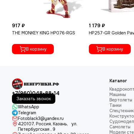
917 ₽
1 179 ₽
THE MONKEY KING HP076-RGS
HP257-GR Golden Pavi
В корзину
В корзину
Каталог
Квадрокоп
+7(960)048-88-14
Машины
Заказать звонок
Вертолеты
Танки
WhatsApp
Спецтехник
Telegram
Конструкт
Fotoblack3@yandex.ru
Судомодел
420107
, Россия, Казань, ул.
Самолеты
Петербургская , 9
Модели ст