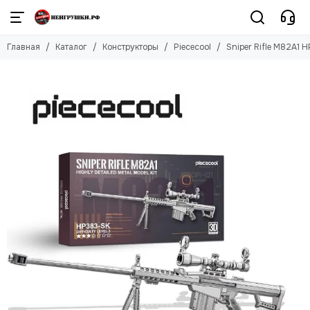
Конструкторы
Главная
Каталог
Конструкторы
Piececool
Sniper Rifle M82A1 
Смотреть все товары
Piececool